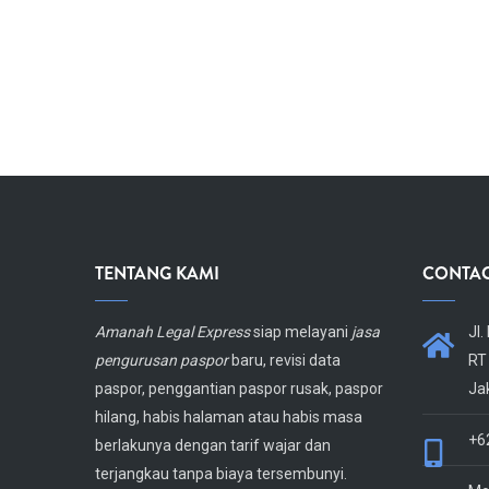
TENTANG KAMI
CONTAC
Body
Amanah Legal Express
siap melayani
jasa
Body
Jl
pengurusan paspor
baru, revisi data
RT
paspor, penggantian paspor rusak, paspor
Ja
hilang, habis halaman atau habis masa
+6
berlakunya dengan tarif wajar dan
terjangkau tanpa biaya tersembunyi.