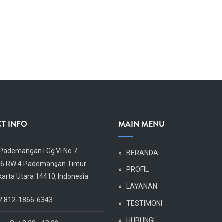
T INFO
MAIN MENU
. Pademangan I Gg VI No 7
Body
»
BERANDA
 6 RW 4 Pademangan Timur
»
PROFIL
karta Utara 14410, Indonesia
»
LAYANAN
2 812-1866-6343
»
TESTIMONI
»
HUBUNGI