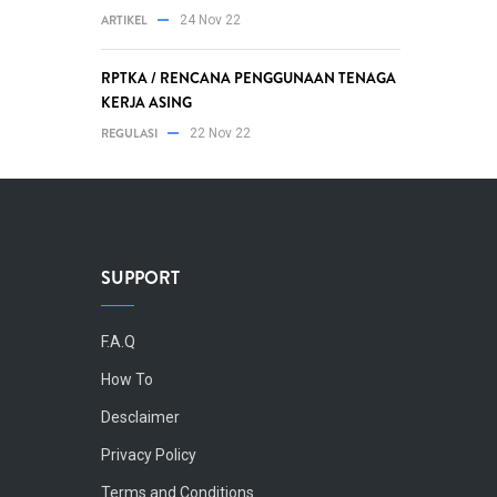
ARTIKEL
24 Nov 22
RPTKA / RENCANA PENGGUNAAN TENAGA
KERJA ASING
REGULASI
22 Nov 22
SUPPORT
Body
F.A.Q
How To
Desclaimer
Privacy Policy
Terms and Conditions