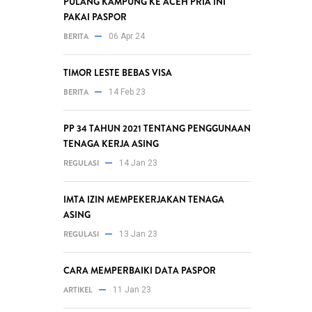
PULANG KAMPUNG KE ACEH PRIA INI
PAKAI PASPOR
BERITA
06 Apr 24
TIMOR LESTE BEBAS VISA
BERITA
14 Feb 23
PP 34 TAHUN 2021 TENTANG PENGGUNAAN
TENAGA KERJA ASING
REGULASI
14 Jan 23
IMTA IZIN MEMPEKERJAKAN TENAGA
ASING
REGULASI
13 Jan 23
CARA MEMPERBAIKI DATA PASPOR
ARTIKEL
11 Jan 23