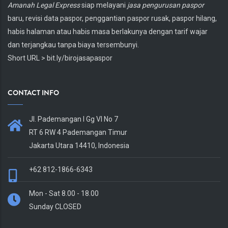
Body
Amanah Legal Express
siap melayani
jasa pengurusan paspor
baru, revisi data paspor, penggantian paspor rusak, paspor hilang,
habis halaman atau habis masa berlakunya dengan tarif wajar
dan terjangkau tanpa biaya tersembunyi.
Short URL > bit.ly/birojasapaspor
CONTACT INFO
Body
Jl. Pademangan I Gg VI No 7
RT 6 RW 4 Pademangan Timur
Jakarta Utara 14410, Indonesia
+62 812-1866-6343
Mon - Sat 8.00 - 18.00
Sunday CLOSED