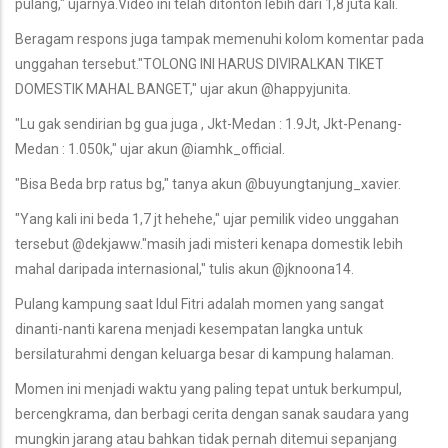
pulang," ujarnya.Video ini telah ditonton lebih dari 1,8 juta kali.
Beragam respons juga tampak memenuhi kolom komentar pada
unggahan tersebut."TOLONG INI HARUS DIVIRALKAN TIKET
DOMESTIK MAHAL BANGET," ujar akun @happyjunita.
"Lu gak sendirian bg gua juga , Jkt-Medan : 1.9Jt, Jkt-Penang-
Medan : 1.050k," ujar akun @iamhk_official.
"Bisa Beda brp ratus bg," tanya akun @buyungtanjung_xavier.
"Yang kali ini beda 1,7 jt hehehe," ujar pemilik video unggahan
tersebut @dekjaww."masih jadi misteri kenapa domestik lebih
mahal daripada internasional," tulis akun @jknoona14.
Pulang kampung saat Idul Fitri adalah momen yang sangat
dinanti-nanti karena menjadi kesempatan langka untuk
bersilaturahmi dengan keluarga besar di kampung halaman.
Momen ini menjadi waktu yang paling tepat untuk berkumpul,
bercengkrama, dan berbagi cerita dengan sanak saudara yang
mungkin jarang atau bahkan tidak pernah ditemui sepanjang