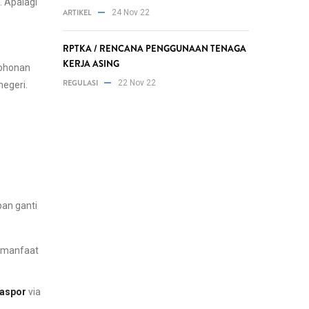
. Apalagi
ARTIKEL
24 Nov 22
RPTKA / RENCANA PENGGUNAAN TENAGA
KERJA ASING
mohonan
REGULASI
22 Nov 22
negeri.
an ganti
n manfaat
Paspor
via