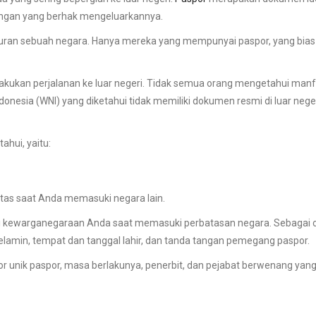
angan yang berhak mengeluarkannya.
turan sebuah negara. Hanya mereka yang mempunyai paspor, yang bia
elakukan perjalanan ke luar negeri. Tidak semua orang mengetahui man
onesia (WNI) yang diketahui tidak memiliki dokumen resmi di luar nege
hui, yaitu:
tas saat Anda memasuki negara lain.
disi kewarganegaraan Anda saat memasuki perbatasan negara. Sebagai 
 kelamin, tempat dan tanggal lahir, dan tanda tangan pemegang paspor.
or unik paspor, masa berlakunya, penerbit, dan pejabat berwenang yan