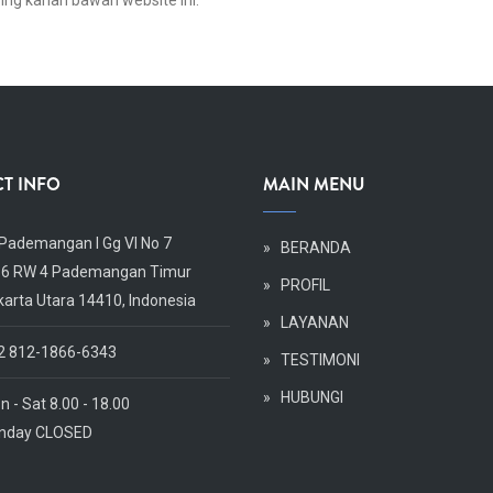
ng kanan bawah website ini.
T INFO
MAIN MENU
. Pademangan I Gg VI No 7
Body
»
BERANDA
 6 RW 4 Pademangan Timur
»
PROFIL
karta Utara 14410, Indonesia
»
LAYANAN
2 812-1866-6343
»
TESTIMONI
»
HUBUNGI
 - Sat 8.00 - 18.00
nday CLOSED