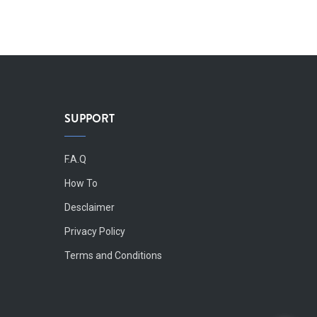
SUPPORT
Body
F.A.Q
How To
Desclaimer
Privacy Policy
Terms and Conditions