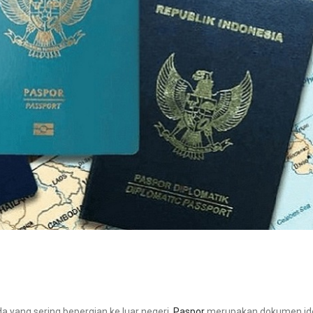
 yang sering bepergian ke luar negeri.
Paspor
merupakan dokumen ide