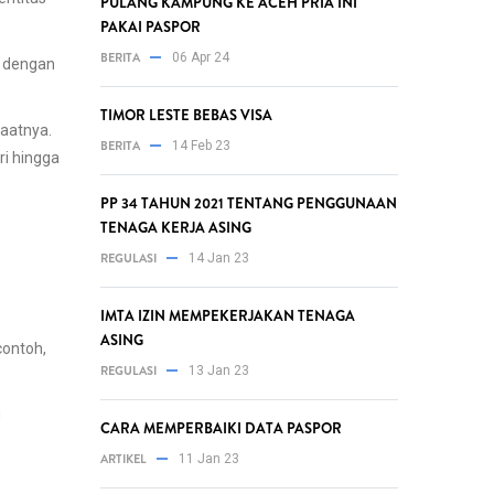
PULANG KAMPUNG KE ACEH PRIA INI
PAKAI PASPOR
BERITA
06 Apr 24
s dengan
TIMOR LESTE BEBAS VISA
faatnya.
BERITA
14 Feb 23
ri hingga
PP 34 TAHUN 2021 TENTANG PENGGUNAAN
TENAGA KERJA ASING
REGULASI
14 Jan 23
IMTA IZIN MEMPEKERJAKAN TENAGA
ASING
contoh,
REGULASI
13 Jan 23
g
CARA MEMPERBAIKI DATA PASPOR
ARTIKEL
11 Jan 23