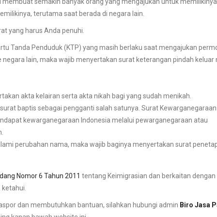
 ini membuat semakin banyak orang yang mengajukan untuk memilikinya
ilikinya, terutama saat berada di negara lain.
rat yang harus Anda penuhi.
rtu Tanda Penduduk (KTP) yang masih berlaku saat mengajukan per
 negara lain, maka wajib menyertakan surat keterangan pindah keluar 
takan akta kelairan serta akta nikah bagi yang sudah menikah.
 surat baptis sebagai pengganti salah satunya. Surat Kewarganegaraan
 mendapat kewarganegaraan Indonesia melalui pewarganegaraan atau
.
lami perubahan nama, maka wajib baginya menyertakan surat penetap
dang Nomor 6 Tahun 2011
tentang Keimigrasian dan berkaitan denga
 ketahui.
aspor dan membutuhkan bantuan, silahkan hubungi admin
Biro Jasa 