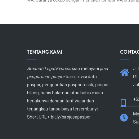
WA. Caranya cukup dengan menekan tombol WA di sampi
TENTANG KAMI
CONTAC
Body
Amanah Legal Express
siap melayani
jasa
Body
Jl
pengurusan paspor
baru, revisi data
RT
paspor, penggantian paspor rusak, paspor
Ja
hilang, habis halaman atau habis masa
+6
berlakunya dengan tarif wajar dan
terjangkau tanpa biaya tersembunyi.
Mon
Short URL > bit.ly/birojasapaspor
Su