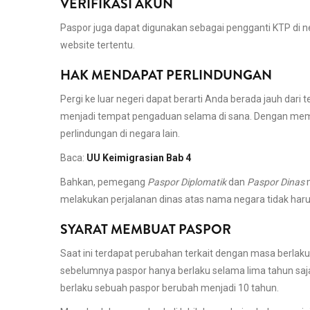
VERIFIKASI AKUN
Paspor juga dapat digunakan sebagai pengganti KTP di neg
website tertentu.
HAK MENDAPAT PERLINDUNGAN
Pergi ke luar negeri dapat berarti Anda berada jauh dari
menjadi tempat pengaduan selama di sana. Dengan me
perlindungan di negara lain.
Baca:
UU Keimigrasian Bab 4
Bahkan, pemegang
Paspor Diplomatik
dan
Paspor Dinas
m
melakukan perjalanan dinas atas nama negara tidak har
SYARAT MEMBUAT PASPOR
Saat ini terdapat perubahan terkait dengan masa berlaku
sebelumnya paspor hanya berlaku selama lima tahun saj
berlaku sebuah paspor berubah menjadi 10 tahun.