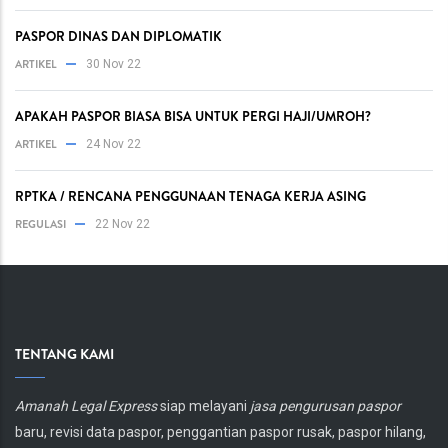
PASPOR DINAS DAN DIPLOMATIK
ARTIKEL
30 Nov 22
APAKAH PASPOR BIASA BISA UNTUK PERGI HAJI/UMROH?
ARTIKEL
24 Nov 22
RPTKA / RENCANA PENGGUNAAN TENAGA KERJA ASING
REGULASI
22 Nov 22
TENTANG KAMI
Body
Amanah Legal Express
siap melayani
jasa pengurusan paspor
baru, revisi data paspor, penggantian paspor rusak, paspor hilang,