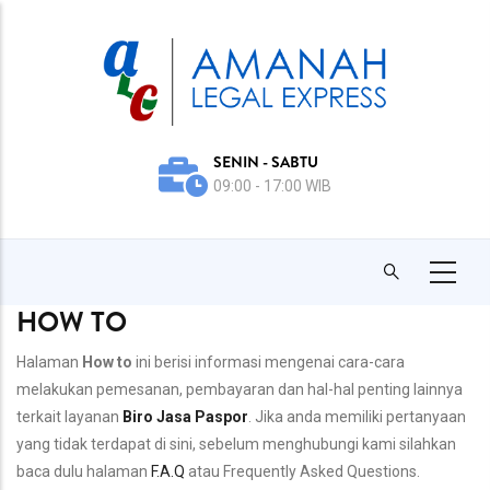
Skip
to
Body
main
content
SENIN - SABTU
Body
09:00 - 17:00 WIB
HOW TO
Halaman
How to
ini berisi informasi mengenai cara-cara
melakukan pemesanan, pembayaran dan hal-hal penting lainnya
terkait layanan
Biro Jasa Paspor
. Jika anda memiliki pertanyaan
yang tidak terdapat di sini, sebelum menghubungi kami silahkan
baca dulu halaman
F.A.Q
atau Frequently Asked Questions.