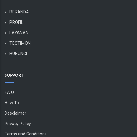
Body
»
BERANDA
»
PROFIL
»
LAYANAN
»
TESTIMONI
»
HUBUNGI
SUPPORT
Body
F.A.Q
How To
Desclaimer
Privacy Policy
Terms and Conditions